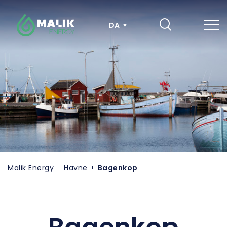
Hop
til
hovedindhold
DA
Malik Energy
Havne
Bagenkop