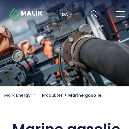
Hop
til
hovedindhold
DA
Malik Energy
Produkter
Marine gasolie