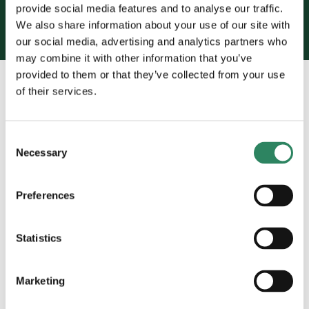
provide social media features and to analyse our traffic.
We also share information about your use of our site with
our social media, advertising and analytics partners who
may combine it with other information that you’ve
provided to them or that they’ve collected from your use
of their services.
Consent
Necessary
Selection
Preferences
Den rette løsning
Statistics
Vi leverer primært marine gasolie DMA
maksimalt 0,86 densitet, men hvis andre
Marketing
kvaliteter er påkrævet, såsom 0,88 eller