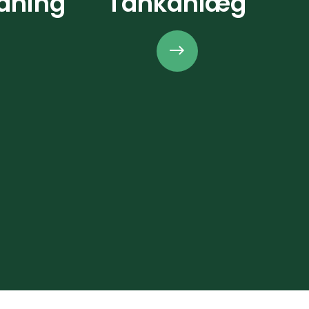
edning
Tankanlæg