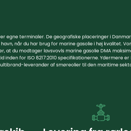
ver egne terminaler. De geografiske placeringer i Danmar
 af havn, når du har brug for marine gasolie i høj kvalitet. 
r, at du modtager lavsvovls marine gasolie DMA maksima
ltid inden for ISO 8217:2010 specifikationerne. Ydermere er
ultibrand-leverandør af smøreolier til den maritime sekto