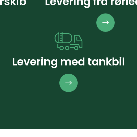
rskib
Levering fra rørl
Levering med tankbil