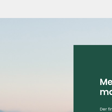
Me
ma
Der fi