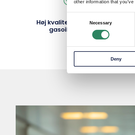
other information that you’ve
Consent
Høj kvalitet - marine
Necessary
Selection
gasoile DMA
Deny