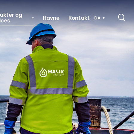
ukter og
Havne
Kontakt
DA
ices