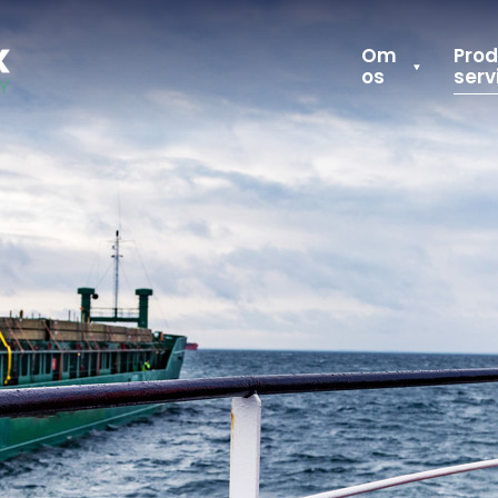
Om
Prod
os
serv