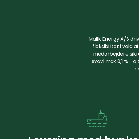
Malik Energy A/S dri
fleksibilitet i valg
medarbejdere sikre
svovl max 0,1 % - a
m