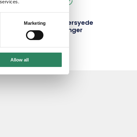
 services.
t
Skræddersyede
Marketing
løsninger
Allow all